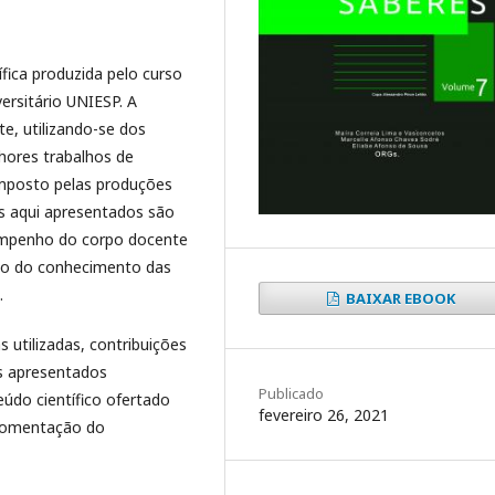
ífica produzida pelo curso
ersitário UNIESP. A
e, utilizando-se dos
lhores trabalhos de
omposto pelas produções
os aqui apresentados são
 empenho do corpo docente
to do conhecimento das
.
BAIXAR EBOOK
utilizadas, contribuições
s apresentados
Publicado
údo científico ofertado
fevereiro 26, 2021
 fomentação do