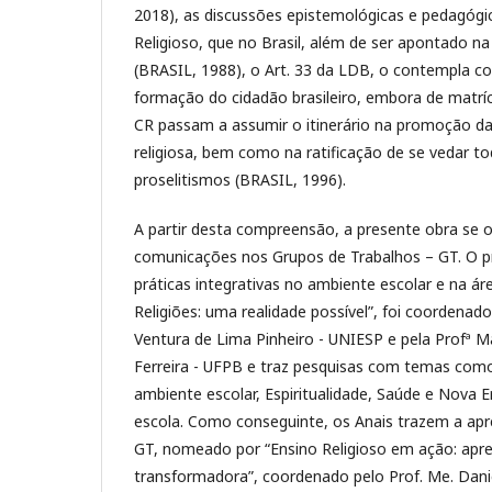
2018), as discussões epistemológicas e pedagógi
Religioso, que no Brasil, além de ser apontado na
(BRASIL, 1988), o Art. 33 da LDB, o contempla c
formação do cidadão brasileiro, embora de matrícu
CR passam a assumir o itinerário na promoção da 
religiosa, bem como na ratificação de se vedar t
proselitismos (BRASIL, 1996).
A partir desta compreensão, a presente obra se o
comunicações nos Grupos de Trabalhos – GT. O pri
práticas integrativas no ambiente escolar e na ár
Religiões: uma realidade possível”, foi coordenado
Ventura de Lima Pinheiro - UNIESP e pela Profª M
Ferreira - UFPB e traz pesquisas com temas com
ambiente escolar, Espiritualidade, Saúde e Nova 
escola. Como conseguinte, os Anais trazem a ap
GT, nomeado por “Ensino Religioso em ação: apren
transformadora”, coordenado pelo Prof. Me. Dan