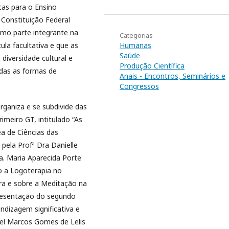
cas para o Ensino
 Constituição Federal
omo parte integrante na
Categorias
Humanas
la facultativa e que as
Saúde
diversidade cultural e
Produção Científica
odas as formas de
Anais - Encontros, Seminários e
Congressos
rganiza e se subdivide das
meiro GT, intitulado “As
ea de Ciências das
 pela Profª Dra Danielle
a. Maria Aparecida Porte
o a Logoterapia no
Era e sobre a Meditação na
resentação do segundo
dizagem significativa e
iel Marcos Gomes de Lelis