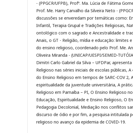
- (PPGCR/UFPB), Profª. Ma. Lúcia de Fátima Gomes
Prof. Me. Harry Carvalho da Silveira Neto - (PPG
discussões se enveredam por temáticas como: En
Infantil, Terapia Grupal e Tradições Religiosas, N
ontológico com o sagrado e Ancestralidade e tradi
Anais, o GT - Religião, mídia e educação: limites 
do ensino religioso, coordenado pelo Prof. Me. An
Oliveira Miranda - (UNICAP/UESPI/SEMED-TUTÓIA-
Dimitri Carlo Gabriel da Silva – UFDPar, apresent
Religioso nas séries iniciais de escolas públicas, 
do Ensino Religioso em tempos de SARC-COV 2, A
espiritualidade da juventude universitária, A prát
Religioso em Parnaíba – PI, O Ensino Religioso n
Educação, Espiritualidade e Ensino Religioso, O En
Pedagogia Decolonial, Mediação nos conflitos san
discurso de ódio e por fim, a pesquisa intitulada
religioso no avanço da epidemia de COVID-19.