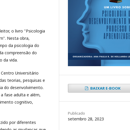
tor, o livro "Psicologia
m". Nesta obra,
po da psicologia do
 da compreensão do
 da vida.
Centro Universitário
das teorias, pesquisas e
ia do desenvolvimento.
BAIXAR E-BOOK
 fase adulta e além,
imento cognitivo,
Publicado
setembro 28, 2023
zido por diferentes
ndendo as mudanças que