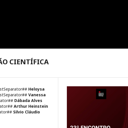
ÃO CIENTÍFICA
istSeparator##
Heloysa
istSeparator##
Vanessa
rator##
Dábada Alves
rator##
Arthur Heinstein
rator##
Silvio Cláudio