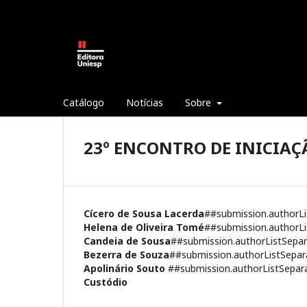
Catálogo
Notícias
Sobre
23º ENCONTRO DE INICIAÇ
Cícero de Sousa Lacerda
##submission.authorL
Helena de Oliveira Tomé
##submission.authorL
Candeia de Sousa
##submission.authorListSepa
Bezerra de Souza
##submission.authorListSepa
Apolinário Souto
##submission.authorListSepa
Custódio