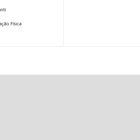
nti
ção Física