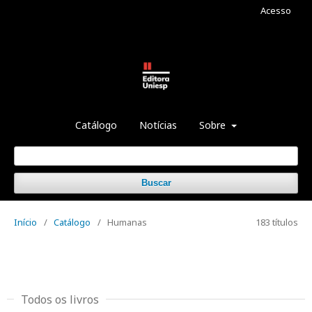
Acesso
Catálogo
Notícias
Sobre
Buscar
Início
/
Catálogo
/
Humanas
183 títulos
Todos os livros