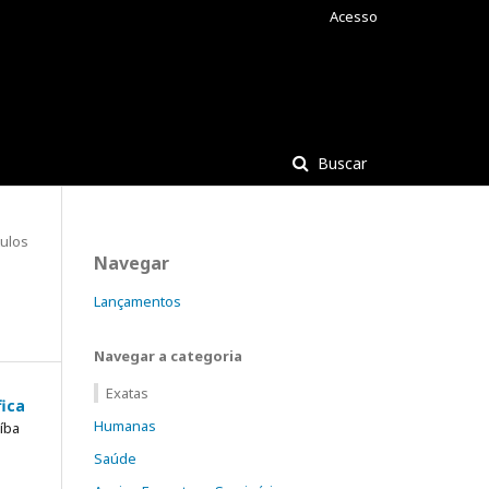
Acesso
Buscar
tulos
Navegar
Lançamentos
Navegar a categoria
Exatas
fica
Humanas
íba
Saúde