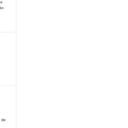
pe
lio
i de