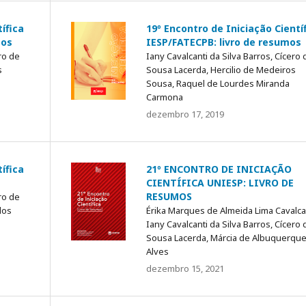
ífica
19º Encontro de Iniciação Cientí
mos
IESP/FATECPB: livro de resumos
ro de
Iany Cavalcanti da Silva Barros, Cícero 
s
Sousa Lacerda, Hercilio de Medeiros
Sousa, Raquel de Lourdes Miranda
Carmona
dezembro 17, 2019
ífica
21º ENCONTRO DE INICIAÇÃO
CIENTÍFICA UNIESP: LIVRO DE
RESUMOS
ro de
dos
Érika Marques de Almeida Lima Cavalcan
Iany Cavalcanti da Silva Barros, Cícero 
Sousa Lacerda, Márcia de Albuquerqu
Alves
dezembro 15, 2021