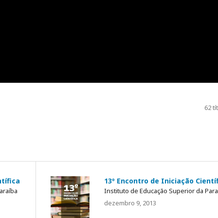
62 tí
tífica
13º Encontro de Iniciação Cientí
araíba
Instituto de Educação Superior da Para
dezembro 9, 2013