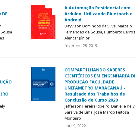
A Automação Residencial com
O DE
Arduíno: Utilizando Bluetooth e
Android
y
Dayvison Domingos da Silva, Marcelo
e Sousa
Fernandes de Sousa, Humberto Barros
ves
Alencar Júnior
fevereiro 28, 2019
COMPARTILHANDO SABERES
A
CIENTÍFICOS EM ENGENHARIA D
DUÇÃO
PRODUÇÃO FACULDADE
UNIFAMETRO MARACANAÚ -
EIRO
Resultado dos Trabalhos de
Conclusão de Curso 2020
ely
Jefferson Pereira Ribeiro, Danielle Kely
Saraiva de Lima, José Márcio Feitosa
Monteiro
abril 9, 2022