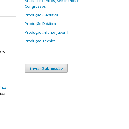
Anais - Encontros, Seminários e
Congressos
Produção Científica
Produção Didática
Produção Infanto-juvenil
e
Produção Técnica
eire
Enviar Submissão
fica
íba